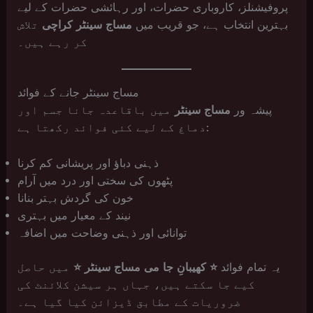
پروفیشنلز، کاروباری حضرات، اور رہائشی حضرات کے لیے
بہترین انتخاب ہے، جو قریب میں
مساج سینٹر کراچی
تلاش
کر رہے ہیں۔
مساج سینٹر جانے کے فوائد
پیشہ ور
مساج سینٹر
میں باقاعدہ جانا جسم اور
دماغ کے لیے کئی فوائد رکھتا ہے:
ذہنی دباؤ اور پریشانی کم کرنا
پٹھوں کی سختی اور درد میں آرام
خون کی گردش بہتر بنانا
نیند کے معیار میں بہتری
توانائی اور ذہنی وضاحت میں اضافہ
یہ تمام فوائد
⭐ کھیبانِ جا می مساج سینٹر ⭐
میں حاصل
کیے جا سکتے ہیں، جہاں ہر سیشن کلائنٹ کی
ضروریات کے مطابق ڈیزائن کیا گیا ہے۔