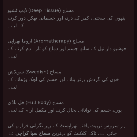
ڈیپ ٹشیو (Deep Tissue) مساج
پٹھوں کی سختی، کمر کے درد، اور جسمانی تھکن دور کرنے
کے لیے۔
اروما تھراپی (Aromatherapy) مساج
خوشبو دار تیل کے ساتھ جسم اور دماغ کو تازہ دم کرنے کے
لیے۔
سویڈش (Swedish) مساج
خون کی گردش بہتر بنانے اور جسم کی لچک بڑھانے کے
لیے۔
فل باڈی (Full Body) مساج
پورے جسم کی توانائی بحال کرنے اور مکمل آرام کے لیے۔
ہر سروس تربیت یافتہ تھراپسٹ کے زیر نگرانی فراہم کی
جاتی ہے، تاکہ کلائنٹ کو بہترین
مساج سپا کراچی
کا