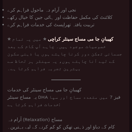
نجی اور آرام دہ ماحول فراہم کرے
کلائنٹ کی مکمل حفاظت اور ہائی جین کا خیال رکھے
تربیت یافتہ تھراپسٹ کی خدمات فراہم کرے
کھیبانِ جا می مساج سینٹر کراچی
⭐
میں یہ تمام
⭐
خصوصیات موجود ہیں۔ چاہے آپ کام کے بعد
جسمانی تھکن دور کرنا چاہتے ہوں یا ذہنی سکون
کے لیے آنا چاہتے ہوں، یہ سینٹر ہر لحاظ سے
بہترین تجربہ فراہم کرتا ہے۔
کھیبانِ جا می مساج سینٹر کی خدمات
یہ مساج سینٹر DHA فیز 7 میں متعدد مساج اور سپا
خدمات فراہم کرتا ہے:
آرام دہ (Relaxation) مساج
کام کے دباؤ اور ذہنی تھکن کو کم کرنے کے لیے بہترین۔