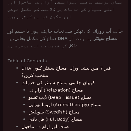
یہاں تربیت یافتہ تھراپسٹ، آرام دہ ماحول اور
اعلی معیار کی خدمات ہر کلائنٹ کو مکمل خوشی
اور سکون فراہم کرتی ہیں۔
چاہے آپ روزانہ کی تھکن سے نجات چاہتے ہوں یا جسم اور
DHA مساج سینٹر
ہر وقت آپ
دماغ کی مکمل بحالی، یہ
کی خدمت کے لیے موجود ہے 🌿✨
Table of Contents
DHA فیز 7 میں پیشہ ورانہ مساج سینٹر کیوں
منتخب کریں؟
کھیبانِ جا می مساج سینٹر کی خدمات
آرام دہ (Relaxation) مساج
ڈیپ ٹشیو (Deep Tissue) مساج
اروما تھراپی (Aromatherapy) مساج
سویڈش (Swedish) مساج
فل باڈی (Full Body) مساج
صاف اور آرام دہ ماحول