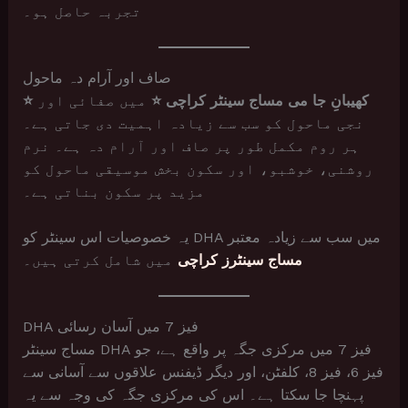
تجربہ حاصل ہو۔
صاف اور آرام دہ ماحول
⭐ کھیبانِ جا می مساج سینٹر کراچی ⭐
میں صفائی اور
نجی ماحول کو سب سے زیادہ اہمیت دی جاتی ہے۔
ہر روم مکمل طور پر صاف اور آرام دہ ہے۔ نرم
روشنی، خوشبو، اور سکون بخش موسیقی ماحول کو
مزید پر سکون بناتی ہے۔
یہ خصوصیات اس سینٹر کو DHA میں سب سے زیادہ معتبر
مساج سینٹرز کراچی
میں شامل کرتی ہیں۔
DHA فیز 7 میں آسان رسائی
مساج سینٹر DHA فیز 7 میں مرکزی جگہ پر واقع ہے، جو
فیز 6، فیز 8، کلفٹن، اور دیگر ڈیفنس علاقوں سے آسانی سے
پہنچا جا سکتا ہے۔ اس کی مرکزی جگہ کی وجہ سے یہ