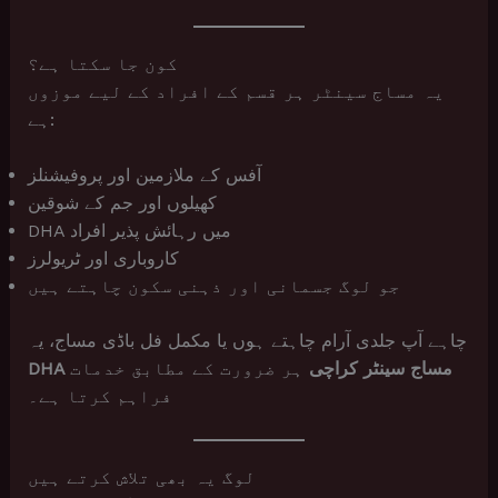
کون جا سکتا ہے؟
یہ مساج سینٹر ہر قسم کے افراد کے لیے موزوں
ہے:
آفس کے ملازمین اور پروفیشنلز
کھیلوں اور جم کے شوقین
DHA میں رہائش پذیر افراد
کاروباری اور ٹریولرز
جو لوگ جسمانی اور ذہنی سکون چاہتے ہیں
چاہے آپ جلدی آرام چاہتے ہوں یا مکمل فل باڈی مساج، یہ
DHA مساج سینٹر کراچی
ہر ضرورت کے مطابق خدمات
فراہم کرتا ہے۔
لوگ یہ بھی تلاش کرتے ہیں