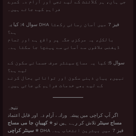
جی ہاں، ہر کلائنٹ کے لیے نجی اور آرام دہ کمرے
فراہم کیے جاتے ہیں۔
سوال 4: کیا یہ DHA فیز 7 میں آسان رسائی رکھتا
ہے؟
بالکل، یہ مرکزی جگہ پر واقع ہے اور تمام
ڈیفنس علاقوں سے آسانی سے پہنچا جا سکتا ہے۔
سوال 5: کیا یہ مساج سینٹر صرف جسمانی سکون کے
لیے ہے؟
نہیں، یہاں ذہنی سکون اور توانائی بحال کرنے
کے لیے بھی خدمات فراہم کی جاتی ہیں۔
نتیجہ
اگر آپ کراچی میں پیشہ ورانہ، آرام دہ اور قابل اعتماد
مساج سینٹر
تلاش کر رہے ہیں تو
⭐ کھیبانِ جا می مساج
DHA فیز 7 میں بہترین انتخاب ہے۔
سینٹر کراچی ⭐