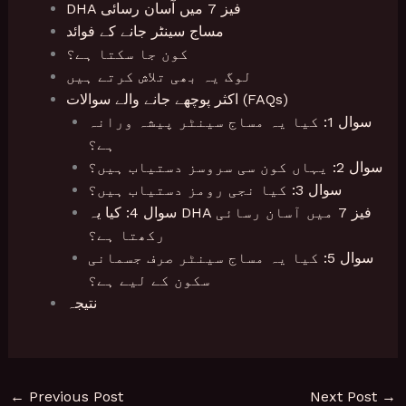
DHA فیز 7 میں آسان رسائی
مساج سینٹر جانے کے فوائد
کون جا سکتا ہے؟
لوگ یہ بھی تلاش کرتے ہیں
اکثر پوچھے جانے والے سوالات (FAQs)
سوال 1: کیا یہ مساج سینٹر پیشہ ورانہ
ہے؟
سوال 2: یہاں کون سی سروسز دستیاب ہیں؟
سوال 3: کیا نجی رومز دستیاب ہیں؟
سوال 4: کیا یہ DHA فیز 7 میں آسان رسائی
رکھتا ہے؟
سوال 5: کیا یہ مساج سینٹر صرف جسمانی
سکون کے لیے ہے؟
نتیجہ
←
Previous Post
Next Post
→