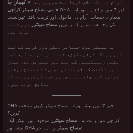
آرام دہ جگہ تلاش کرنا بہت ضروری ہے۔
⭐ کھیبانِ جا
DHA فیز 7 میں واقع ہے اور اپنے
می مساج سینٹر کراچی ⭐
معیاری خدمات، آرام دہ ماحول، اور تربیت یافتہ تھراپسٹ
کی وجہ سے شہر کے بہترین
مساج سینٹرز
میں شمار
ہوتا ہے۔
یہ سینٹر صرف جسمانی تھکن دور کرنے کے لیے
نہیں بلکہ ذہنی سکون، توانائی کی بحالی، اور
مکمل ریلیکسیشن کے لیے بھی بہترین ہے۔ یہاں
ہر کلائنٹ کے لیے ذاتی نوعیت کے مساج سیشنز
فراہم کیے جاتے ہیں جو ہر فرد کی ضروریات کے
مطابق ہوتے ہیں۔
DHA فیز 7 میں پیشہ ورانہ مساج سینٹر کیوں منتخب
کریں؟
کراچی میں بہت سے
مساج سینٹرز
موجود ہیں، لیکن ایک
وہ ہے جو:
DHA مساج سینٹر
پیشہ ور