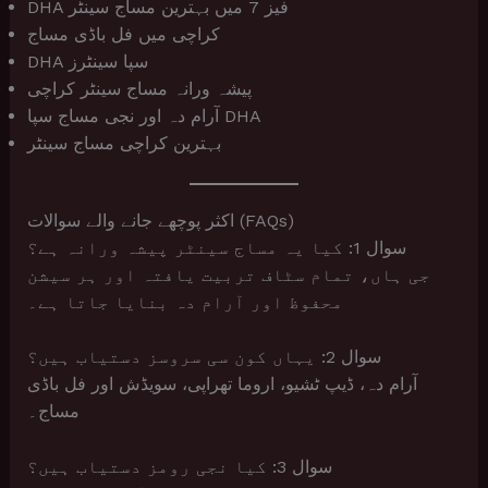
DHA فیز 7 میں بہترین مساج سینٹر
کراچی میں فل باڈی مساج
DHA سپا سینٹرز
پیشہ ورانہ مساج سینٹر کراچی
آرام دہ اور نجی مساج سپا DHA
بہترین کراچی مساج سینٹر
اکثر پوچھے جانے والے سوالات (FAQs)
سوال 1: کیا یہ مساج سینٹر پیشہ ورانہ ہے؟
جی ہاں، تمام سٹاف تربیت یافتہ اور ہر سیشن
محفوظ اور آرام دہ بنایا جاتا ہے۔
سوال 2: یہاں کون سی سروسز دستیاب ہیں؟
آرام دہ، ڈیپ ٹشیو، اروما تھراپی، سویڈش اور فل باڈی
مساج۔
سوال 3: کیا نجی رومز دستیاب ہیں؟